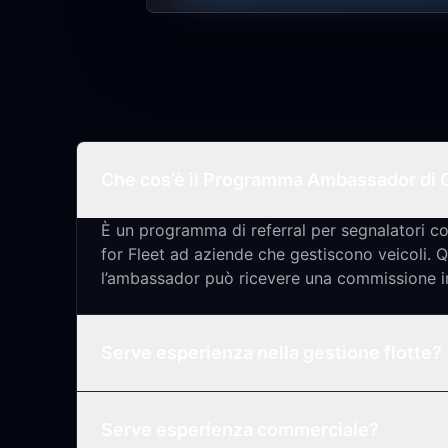
Che cos’è il Programma Ambassador di 
È un programma di referral per segnalatori 
for Fleet ad aziende che gestiscono veicoli. 
l’ambassador può ricevere una commissione i
Serve esperienza nella gestione flotte?
Serve esperienza commerciale?