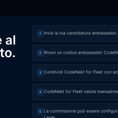
Invia la tua candidatura ambassador.
1
 al
to.
Ricevi un codice ambassador CodeNek
2
Condividi CodeNekt for Fleet con azi
3
CodeNekt for Fleet valuta manualmente
4
La commissione può essere configura
5
Layer.