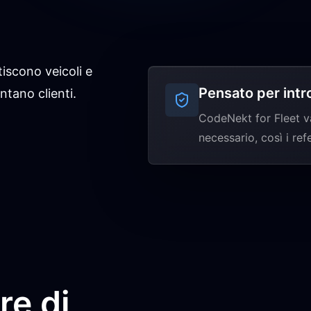
iscono veicoli e
Pensato per intr
tano clienti.
CodeNekt for Fleet v
necessario, così i refe
re di