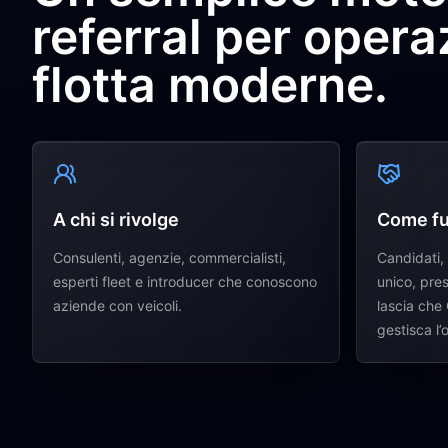
referral per opera
flotta moderne.
A chi si rivolge
Come fu
Consulenti, agenzie, commercialisti,
Candidati,
esperti fleet e introducer che conoscono
unico, pre
aziende con veicoli.
lascia che 
gestisca l’