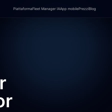
Piattaforma
Fleet Manager IA
App mobile
Prezzi
Blog
r
or